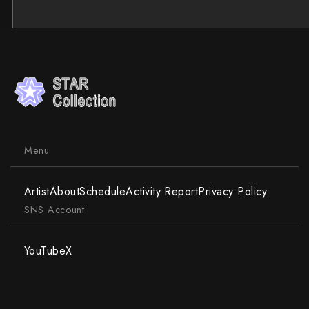
Menu
Artist
About
Schedule
Activity Report
Privacy Policy
SNS Account
YouTube
X